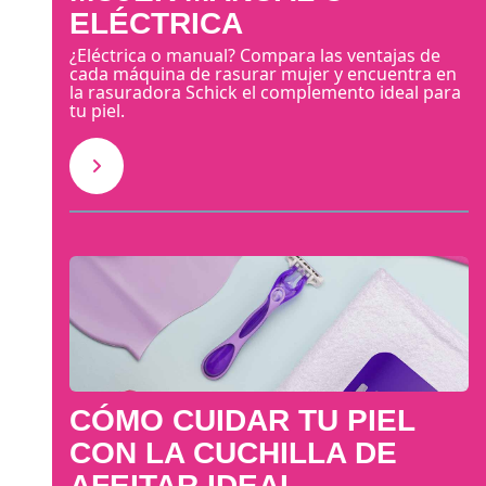
ELÉCTRICA
¿Eléctrica o manual? Compara las ventajas de
cada máquina de rasurar mujer y encuentra en
la rasuradora Schick el complemento ideal para
tu piel.
CÓMO CUIDAR TU PIEL
CON LA CUCHILLA DE
AFEITAR IDEAL