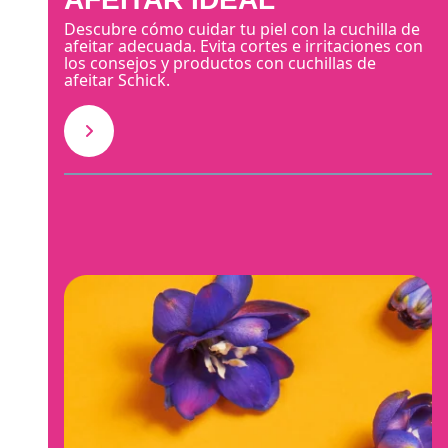
Descubre cómo cuidar tu piel con la cuchilla de
afeitar adecuada. Evita cortes e irritaciones con
los consejos y productos con cuchillas de
afeitar Schick.