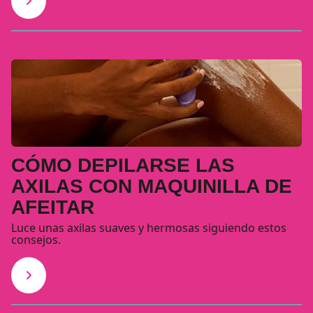
CÓMO DEPILARSE LAS
AXILAS CON MAQUINILLA DE
AFEITAR
Luce unas axilas suaves y hermosas siguiendo estos
consejos.