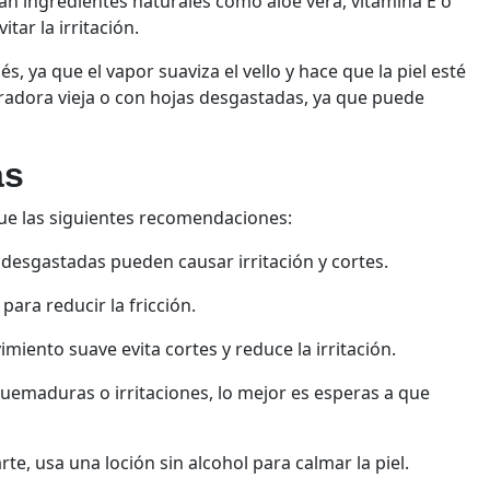
gan ingredientes naturales como aloe vera, vitamina E o
tar la irritación.
, ya que el vapor suaviza el vello y hace que la piel esté
adora vieja o con hojas desgastadas, ya que puede
as
igue las siguientes recomendaciones:
 desgastadas pueden causar irritación y cortes.
ara reducir la fricción.
iento suave evita cortes y reduce la irritación.
quemaduras o irritaciones, lo mejor es esperas a que
te, usa una loción sin alcohol para calmar la piel.