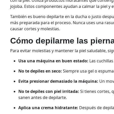
con la piel. Utiliza productos hidratantes que conten
jojoba. Estos componentes ayudan a calmar la piel y evi
También es bueno depilarte en la ducha o justo después
más preparada para el proceso. Nunca uses una rasur
causar cortes y molestias.
Cómo depilarme las piern
Para evitar molestias y mantener la piel saludable, s
Usa una máquina en buen estado:
Las cuchillas
No te depiles en seco:
Siempre usa gel o espuma p
Evita presionar demasiado la máquina:
Un movim
No te depiles con piel irritada:
Si tienes cortes, 
sanen antes de depilarte.
Aplica una crema hidratante:
Después de depilar