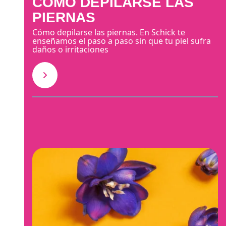
CÓMO DEPILARSE LAS
PIERNAS
Cómo depilarse las piernas. En Schick te
enseñamos el paso a paso sin que tu piel sufra
daños o irritaciones