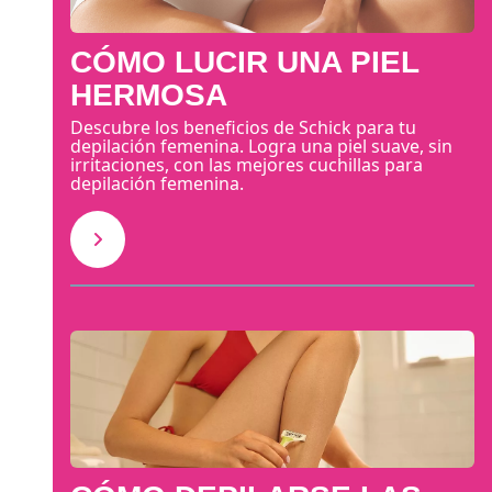
CÓMO LUCIR UNA PIEL
HERMOSA
Descubre los beneficios de Schick para tu
depilación femenina. Logra una piel suave, sin
irritaciones, con las mejores cuchillas para
depilación femenina.